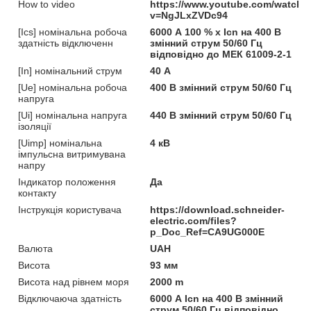
How to video
https://www.youtube.com/watch?
v=NgJLxZVDc94
[Ics] номінальна робоча
6000 А 100 % x Icn на 400 В
здатність відключенн
змінний струм 50/60 Гц
відповідно до МЕК 61009-2-1
[In] номінальний струм
40 А
[Ue] номінальна робоча
400 В змінний струм 50/60 Гц
напруга
[Ui] номінальна напруга
440 В змінний струм 50/60 Гц
ізоляції
[Uimp] номінальна
4 кВ
імпульсна витримувана
напру
Індикатор положення
Да
контакту
Інструкція користувача
https://download.schneider-
electric.com/files?
p_Doc_Ref=CA9UG000E
Валюта
UAH
Висота
93 мм
Висота над рівнем моря
2000 m
Відключаюча здатність
6000 А Icn на 400 В змінний
струм 50/60 Гц відповідно