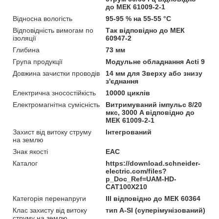
до МЕК 61009-2-1
Відносна вологість
95-95 % на 55-55 °C
Відповідність вимогам по
Так відповідно до МЕК
ізоляції
60947-2
Глибина
73 мм
Група продукції
Модульне обладнання Acti 9
Довжина зачистки проводів
14 мм для Зверху або знизу
з'єднання
Електрична зносостійкість
10000 циклів
Електромагнітна сумісність
Витримуваний імпульс 8/20
мкс, 3000 A відповідно до
МЕК 61009-2-1
Захист від витоку струму
Інтегрований
на землю
Знак якості
EAC
Каталог
https://download.schneider-
electric.com/files?
p_Doc_Ref=UAM-HD-
CAT100X210
Категорія перенапруги
ІІІ відповідно до МЕК 60364
Клас захисту від витоку
тип A-SI (суперімунізований)
струму на землю