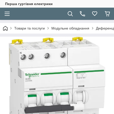
Перша гуртівня електрики
Товари та послуги
Модульне обладнання
Диференці