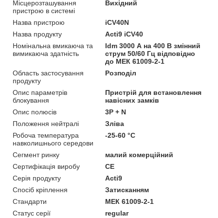
Місцерозташування
Вихідний
пристрою в системі
Назва пристрою
iCV40N
Назва продукту
Acti9 iCV40
Номінальна вмикаюча та
Idm 3000 А на 400 В змінний
вимикаюча здатність
струм 50/60 Гц відповідно
до МЕК 61009-2-1
Область застосування
Розподіл
продукту
Опис параметрів
Пристрій для встановлення
блокування
навісних замків
Опис полюсів
3P + N
Положення нейтралі
Зліва
Робоча температура
-25-60 °C
навколишнього середови
Сегмент ринку
малий комерційний
Сертифікація виробу
CE
Серія продукту
Acti9
Спосіб кріплення
Затисканням
Стандарти
МЕК 61009-2-1
Статус серії
regular