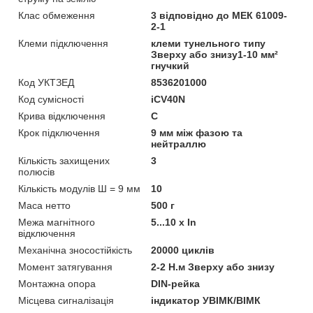
Клас обмеження
3 відповідно до МЕК 61009-
2-1
Клеми підключення
клеми тунельного типу
Зверху або знизу1-10 мм²
гнучкий
Код УКТЗЕД
8536201000
Код сумісності
iCV40N
Крива відключення
C
Крок підключення
9 мм між фазою та
нейтраллю
Кількість захищених
3
полюсів
Кількість модулів Ш = 9 мм
10
Маса нетто
500 г
Межа магнітного
5...10 x In
відключення
Механічна зносостійкість
20000 циклів
Момент затягування
2-2 Н.м Зверху або знизу
Монтажна опора
DIN-рейка
Місцева сигналізація
iндикатор УВІМК/ВІМК