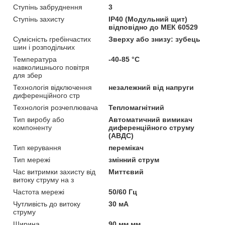
Ступінь забруднення
3
Ступінь захисту
IP40 (Модульний щит)
відповідно до МЕК 60529
Сумісність гребінчастих
Зверху або знизу: зубець
шин і розподільчих
Температура
-40-85 °C
навколишнього повітря
для збер
Технологія відключення
незалежний від напруги
диференційного стр
Технологія розчеплювача
Тепломагнітний
Тип виробу або
Автоматичний вимикач
компоненту
диференційного струму
(АВДС)
Тип керування
перемікач
Тип мережі
змінний струм
Час витримки захисту від
Миттєвий
витоку струму на з
Частота мережі
50/60 Гц
Чутливість до витоку
30 мА
струму
Ширина
90 мм мм