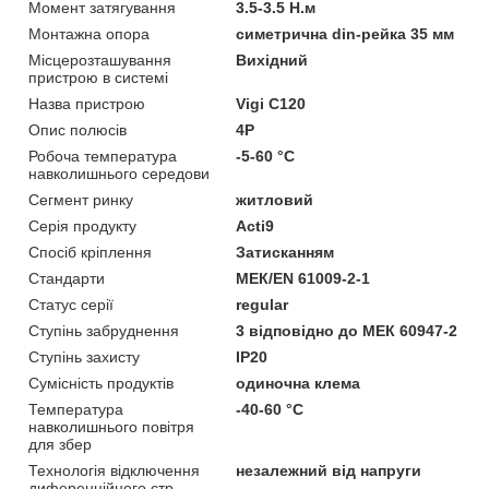
Момент затягування
3.5-3.5 Н.м
Монтажна опора
симетрична din-рейка 35 мм
Місцерозташування
Вихідний
пристрою в системі
Назва пристрою
Vigi C120
Опис полюсів
4P
Робоча температура
-5-60 °C
навколишнього середови
Сегмент ринку
житловий
Серія продукту
Acti9
Спосіб кріплення
Затисканням
Стандарти
МЕК/EN 61009-2-1
Статус серії
regular
Ступінь забруднення
3 відповідно до МЕК 60947-2
Ступінь захисту
IP20
Сумісність продуктів
одиночна клема
Температура
-40-60 °C
навколишнього повітря
для збер
Технологія відключення
незалежний від напруги
диференційного стр