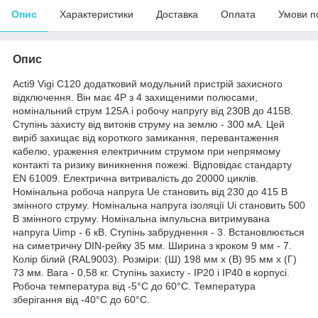
Опис
Характеристики
Доставка
Оплата
Умови п
Опис
Acti9 Vigi C120 додатковий модульний пристрій захисного
відключення. Він має 4P з 4 захищеними полюсами,
номінальний струм 125А і робочу напругу від 230В до 415В.
Ступінь захисту від витоків струму на землю - 300 мА. Цей
виріб захищає від короткого замикання, перевантаження
кабелю, ураження електричним струмом при непрямому
контакті та ризику виникнення пожежі. Відповідає стандарту
EN 61009. Електрична витривалість до 20000 циклів.
Номінальна робоча напруга Ue становить від 230 до 415 В
змінного струму. Номінальна напруга ізоляції Ui становить 500
В змінного струму. Номінальна імпульсна витримувана
напруга Uimp - 6 кВ. Ступінь забруднення - 3. Встановлюється
на симетричну DIN-рейку 35 мм. Ширина з кроком 9 мм - 7.
Колір білий (RAL9003). Розміри: (Ш) 198 мм x (В) 95 мм x (Г)
73 мм. Вага - 0,58 кг. Ступінь захисту - IP20 і IP40 в корпусі.
Робоча температура від -5°C до 60°C. Температура
зберігання від -40°C до 60°C.