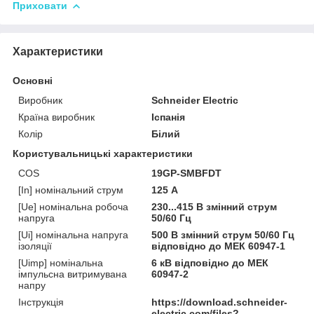
Приховати
Характеристики
Основні
Виробник
Schneider Electric
Країна виробник
Іспанія
Колір
Білий
Користувальницькі характеристики
COS
19GP-SMBFDT
[In] номінальний струм
125 А
[Ue] номінальна робоча
230...415 В змінний струм
напруга
50/60 Гц
[Ui] номінальна напруга
500 В змінний струм 50/60 Гц
ізоляції
відповідно до МЕК 60947-1
[Uimp] номінальна
6 кВ відповідно до МЕК
імпульсна витримувана
60947-2
напру
Інструкція
https://download.schneider-
electric.com/files?