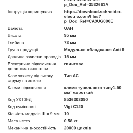
p_Doc_Ref=3532661A
Інструкція користувача
https://download.schneider-
electric.com/files?
p_Doc_Ref=CA9UG000E
Валюта
UAH
Висота
95 мм
Глибина
73 мм
Група продукції
Модульне обладнання Acti 9
Довжина зачистки проводів
15 мм
Електричне підключення
гвинтове
до автоматичного ви
Клас захисту від витоку
Тип АС
струму на землю
Клеми підключення
клеми тунельного типу1-50
мм² жорсткий
Код УКТЗЕД
8536303090
Код сумісності
Vigi C120
Кількість модулів Ш = 9 мм
10
Маса нетто
0.58 кг
Механічна зносостійкість
20000 циклів