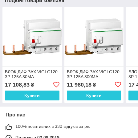
Подібні товари компанії
БЛОК ДИФ.ЗАХ.VIGI C120
БЛОК ДИФ.ЗАХ.VIGI C120
БЛО
3P 125A 30МA
3P 125A 300МA
3P 
17 108,83
11 980,18
17 
₴
₴
Купити
Купити
Про нас
100% позитивних з 330 відгуків за рік
Працює з 02.09.2019