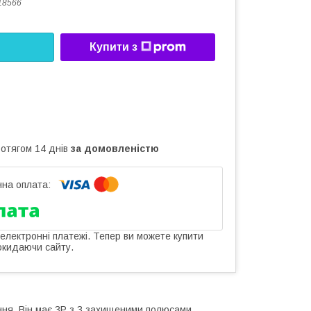
18566
Купити з
ротягом 14 днів
за домовленістю
 електронні платежі. Тепер ви можете купити
окидаючи сайту.
ння. Він має 3P з 3 захищеними полюсами,