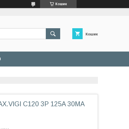
Кошик
Кошик
И
Х.VIGI C120 3P 125A 30МA