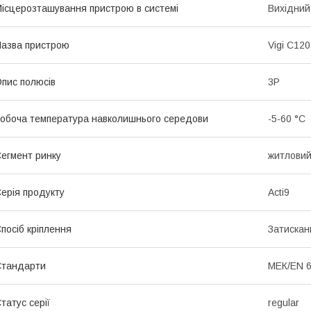
ісцерозташування пристрою в системі
Вихідний
азва пристрою
Vigi C120
пис полюсів
3P
обоча температура навколишнього середови
-5-60 °C
егмент ринку
житлови
ерія продукту
Acti9
посіб кріплення
Затискан
Стандарти
МЕК/EN 6
татус серії
regular