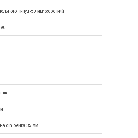
нельного типу1-50 мм² жорсткий
090
клів
.м
на din-рейка 35 мм