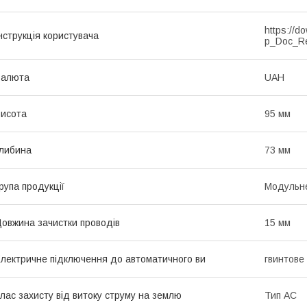
https://d
нструкція користувача
p_Doc_R
Валюта
UAH
исота
95 мм
либина
73 мм
рупа продукції
Модульне
овжина зачистки проводів
15 мм
лектричне підключення до автоматичного ви
гвинтове
лас захисту від витоку струму на землю
Тип АС