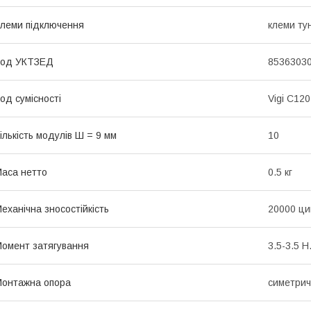
леми підключення
клеми ту
Код УКТЗЕД
8536303
од сумісності
Vigi C120
ількість модулів Ш = 9 мм
10
аса нетто
0.5 кг
еханічна зносостійкість
20000 ци
омент затягування
3.5-3.5 Н
онтажна опора
симетрич