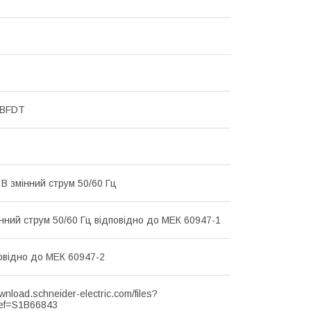
MBFDT
 В змінний струм 50/60 Гц
інний струм 50/60 Гц відповідно до МЕК 60947-1
повідно до МЕК 60947-2
ownload.schneider-electric.com/files?
ef=S1B66843