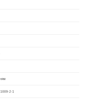
й
ням
1009-2-1