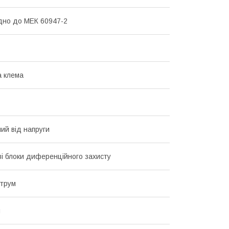
ідно до МЕК 60947-2
 клема
ий від напруги
і блоки диференційного захисту
струм
й