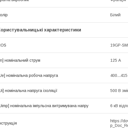
олір
Білий
Користувальницькі характеристики
COS
19GP-S
In] номінальний струм
125 А
Ue] номінальна робоча напруга
400...415
Ui] номінальна напруга ізоляції
500 В зм
Uimp] номінальна імпульсна витримувана напру
6 кВ від
https://d
нструкція
p_Doc_R