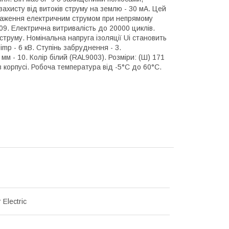
захисту від витоків струму на землю - 30 мА. Цей
ураження електричним струмом при непрямому
09. Електрична витривалість до 20000 циклів.
струму. Номінальна напруга ізоляції Ui становить
mp - 6 кВ. Ступінь забруднення - 3.
м - 10. Колір білий (RAL9003). Розміри: (Ш) 171
40 в корпусі. Робоча температура від -5°C до 60°C.
 Electric