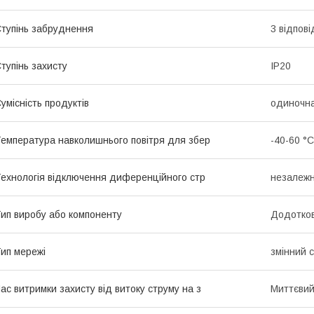
тупінь забруднення
3 відпов
тупінь захисту
IP20
умісність продуктів
одиночна
емпература навколишнього повітря для збер
-40-60 °C
ехнологія відключення диференційного стр
незалежн
ип виробу або компоненту
Додотков
ип мережі
змінний 
ас витримки захисту від витоку струму на з
Миттєви