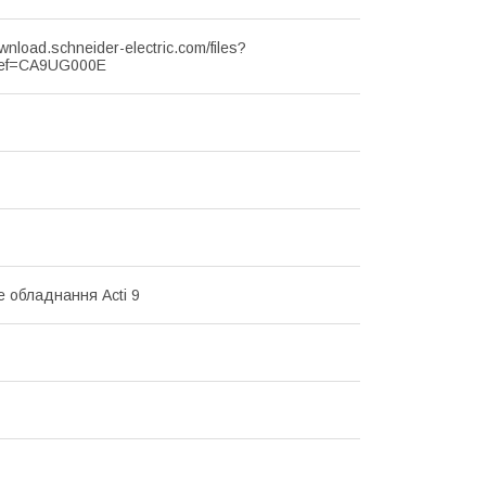
ownload.schneider-electric.com/files?
ef=CA9UG000E
 обладнання Acti 9