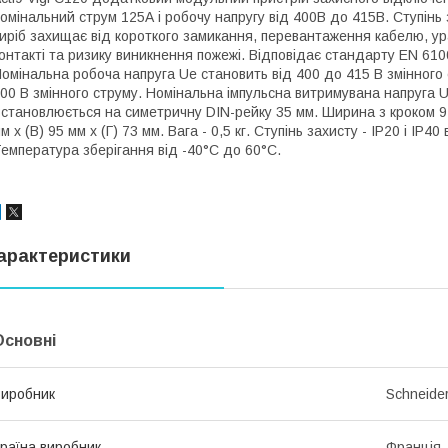
омінальний струм 125А і робочу напругу від 400В до 415В. Ступінь 
иріб захищає від короткого замикання, перевантаження кабелю, 
онтакті та ризику виникнення пожежі. Відповідає стандарту EN 610
омінальна робоча напруга Ue становить від 400 до 415 В змінного 
00 В змінного струму. Номінальна імпульсна витримувана напруга Ui
становлюється на симетричну DIN-рейку 35 мм. Ширина з кроком 9 м
м x (В) 95 мм x (Г) 73 мм. Вага - 0,5 кг. Ступінь захисту - IP20 і IP
емпература зберігання від -40°C до 60°C.
арактеристики
Основні
иробник
Schneider
раїна виробник
Франція