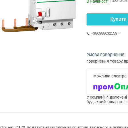
В наявності
Код:
A9N
Купити
+380988032159
повернення товару п
У компанії підключені
будь-який товар не п
cti9 Vigi C120 додатковий модульний пристрій захисного відключе