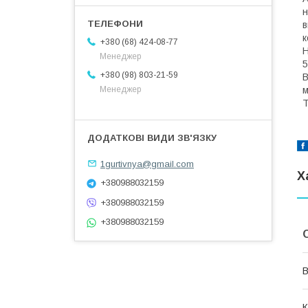
н
в
к
+380 (68) 424-08-77
Н
Менеджер
5
+380 (98) 803-21-59
В
м
Менеджер
Т
1gurtivnya@gmail.com
Х
+380988032159
+380988032159
+380988032159
В
К