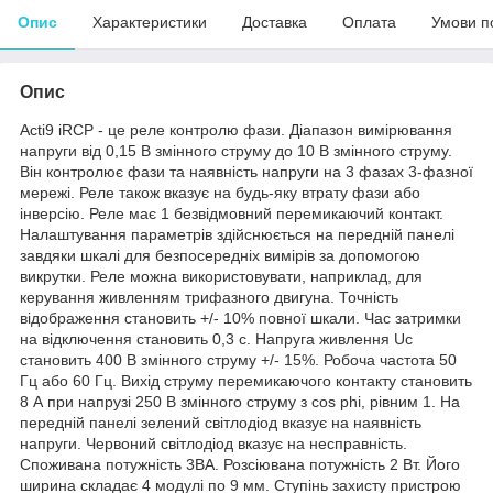
Опис
Характеристики
Доставка
Оплата
Умови п
Опис
Acti9 iRCP - це реле контролю фази. Діапазон вимірювання
напруги від 0,15 В змінного струму до 10 В змінного струму.
Він контролює фази та наявність напруги на 3 фазах 3-фазної
мережі. Реле також вказує на будь-яку втрату фази або
інверсію. Реле має 1 безвідмовний перемикаючий контакт.
Налаштування параметрів здійснюється на передній панелі
завдяки шкалі для безпосередніх вимірів за допомогою
викрутки. Реле можна використовувати, наприклад, для
керування живленням трифазного двигуна. Точність
відображення становить +/- 10% повної шкали. Час затримки
на відключення становить 0,3 с. Напруга живлення Uc
становить 400 В змінного струму +/- 15%. Робоча частота 50
Гц або 60 Гц. Вихід струму перемикаючого контакту становить
8 А при напрузі 250 В змінного струму з cos phi, рівним 1. На
передній панелі зелений світлодіод вказує на наявність
напруги. Червоний світлодіод вказує на несправність.
Споживана потужність 3ВА. Розсіювана потужність 2 Вт. Його
ширина складає 4 модулі по 9 мм. Ступінь захисту пристрою