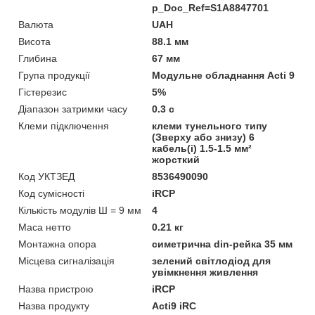
p_Doc_Ref=S1A8847701
Валюта
UAH
Висота
88.1 мм
Глибина
67 мм
Група продукції
Модульне обладнання Acti 9
Гістерезис
5%
Діапазон затримки часу
0.3 с
Клеми підключення
клеми тунельного типу
(Зверху або знизу) 6
кабель(і) 1.5-1.5 мм²
жорсткий
Код УКТЗЕД
8536490090
Код сумісності
iRCP
Кількість модулів Ш = 9 мм
4
Маса нетто
0.21 кг
Монтажна опора
симетрична din-рейка 35 мм
Місцева сигналізація
зелений світлодіод для
увімкнення живлення
Назва пристрою
iRCP
Назва продукту
Acti9 iRC