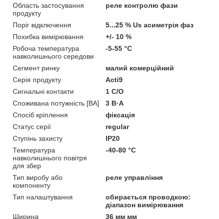
Область застосування
реле контролю фази
продукту
Поріг відключення
5...25 % Us асиметрія фаз
Похибка вимірювання
+/- 10 %
Робоча температура
-5-55 °C
навколишнього середови
Сегмент ринку
малий комерційний
Серія продукту
Acti9
Сигнальні контакти
1 C/O
Споживана потужність [ВА]
3 В·А
Спосіб кріплення
фіксація
Статус серії
regular
Ступінь захисту
IP20
Температура
-40-80 °C
навколишнього повітря
для збер
Тип виробу або
реле управління
компоненту
Тип налаштування
обирається проводкою:
діапазон вимірювання
Ширина
36 мм мм