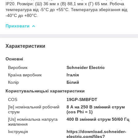
IP20. Розміри: (Ш) 36 мм x (В) 88,1 мм x (Г) 65 мм. Робоча
температура від -5°C до +55°C. Температура зберігання від
-40°С до +80°С.
Приховати
Характеристики
Основні
Виробник
Schneider Electric
Країна виробник
Італія
Колір
Білий
Користувальницькі характеристики
COS
19GP-SMBFDT
[Ie] номінальний робочий
8 А на 250 В змінний струм
струм
(cos Phi = 1)
[Us] номінальна напруга
400 В змінний струм 50/60 Гц
живлення
Інструкція
https://download.schneider-
electric.com/files?