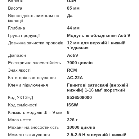
Валюта
UAH
Висота
85 мм
Відповідність вимогам по
Да
ізоляції
Глибина
44 мм
Група продукції
Модульне обладнання Acti 9
Довжина зачистки проводів
12 мм для верхній і нижній
з`єднання
Діапазон
Acti9
Електрична зносостійкість
7000 циклів
Знак якості
RCM
Категорія застосування
AC-22A
Клеми підключення
Гвинтові затискачі (верхній і
нижній) 1-16 мм² жорсткий
Код УКТЗЕД
8536508000
Код сумісності
iSSW
Кількість модулів Ш = 9 мм
8
Маса нетто
326 г
Механічна зносостійкість
10000 циклів
Момент затягування
2.5-2.5 Н.м верхній і нижній