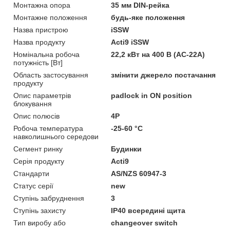
Монтажна опора
35 мм DIN-рейка
Монтажне положення
будь-яке положення
Назва пристрою
iSSW
Назва продукту
Acti9 iSSW
Номінальна робоча
22,2 кВт на 400 В (AC-22A)
потужність [Вт]
Область застосування
змінити джерело постачання
продукту
Опис параметрів
padlock in ON position
блокування
Опис полюсів
4P
Робоча температура
-25-60 °C
навколишнього середови
Сегмент ринку
Будинки
Серія продукту
Acti9
Стандарти
AS/NZS 60947-3
Статус серії
new
Ступінь забруднення
3
Ступінь захисту
IP40 всередині щита
Тип виробу або
changeover switch