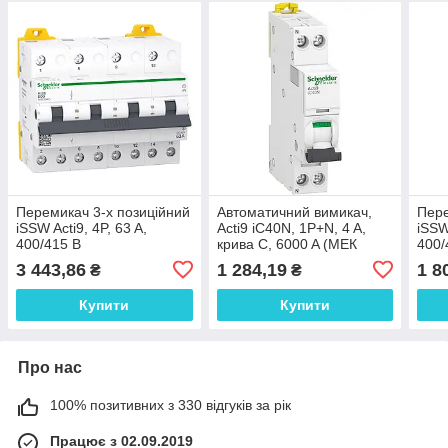
Перемикач 3-х позиційний
Автоматичний вимикач,
Пере
iSSW Acti9, 4P, 63 A,
Acti9 iC40N, 1P+N, 4 A,
iSSW
400/415 В
крива C, 6000 A (МЕК
400/
60898-1), 10 кA (МЕК
3 443,86
1 284,19
1 8
₴
₴
60947-2)
Купити
Купити
Про нас
100% позитивних з 330 відгуків за рік
Працює з 02.09.2019