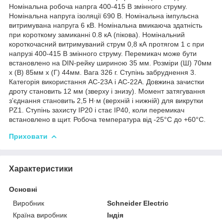
Номінальна робоча напрга 400-415 В змінного струму.
Номінальна напруга ізоляції 690 В. Номінальна імпульсна
витримувана напруга 6 кВ. Номінальна вмикаюча здатність
при короткому замиканні 0.8 кА (пікова). Номінальний
короткочасний витримуваний струм 0,8 кА протягом 1 с при
напрузі 400-415 В змінного струму. Перемикач може бути
встановлено на DIN-рейку шириною 35 мм. Розміри (Ш) 70мм
x (В) 85мм x (Г) 44мм. Вага 326 г. Ступінь забруднення 3.
Категорія використання АС-23А і АС-22А. Довжина зачистки
дроту становить 12 мм (зверху і знизу). Момент затягування
з’єднання становить 2,5 Н·м (верхній і нижній) для викрутки
PZ1. Ступінь захисту IP20 і стає IP40, коли перемикач
встановлено в щит. Робоча температура від -25°C до +60°C.
Приховати
Характеристики
Основні
Виробник
Schneider Electric
Країна виробник
Індія