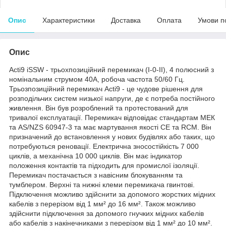
Опис
Характеристики
Доставка
Оплата
Умови п
Опис
Acti9 iSSW - трьохпозиційний перемикач (I-0-II), 4 полюсний з
номінальним струмом 40A, робоча частота 50/60 Гц.
Трьозпозиційний перемикач Acti9 - це чудове рішення для
розподільчих систем низької напруги, де є потреба постійного
живлення. Він був розроблений та протестований для
тривалої експлуатації. Перемикач відповідає стандартам МЕК
та AS/NZS 60947-3 та має мартування якості CE та RCM. Він
призначений до встановлення у нових будівлях або таких, що
потребуються реновації. Електрична зносостійкість 7 000
циклів, а механічна 10 000 циклів. Він має індикатор
положення контактів та підходить для промислої ізоляції.
Перемикач постачається з навісним блокуванням та
тумблером. Верхні та нижні клеми перемикача гвинтові.
Підключення можливо здійснити за допомого жорстких мідних
кабелів з перерізом від 1 мм² до 16 мм². Також можливо
здійснити підключення за допомого гнучких мідних кабелів
або кабелів з накінечниками з перерізом від 1 мм² до 10 мм².