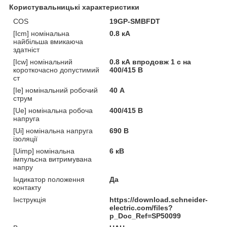
Користувальницькі характеристики
COS
19GP-SMBFDT
[Icm] номінальна
0.8 кА
найбільша вмикаюча
здатніст
[Icw] номінальний
0.8 кА впродовж 1 с на
короткочасно допустимий
400/415 В
ст
[Ie] номінальний робочий
40 А
струм
[Ue] номінальна робоча
400/415 В
напруга
[Ui] номінальна напруга
690 В
ізоляції
[Uimp] номінальна
6 кВ
імпульсна витримувана
напру
Індикатор положення
Да
контакту
Інструкція
https://download.schneider-
electric.com/files?
p_Doc_Ref=SP50099