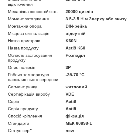
відключення
Механічна зносостійкість
20000 циклів
Момент затягування
3.5-3.5 Н.м Зверху або знизу
Монтажна опора
DIN-рейка
Місцева сигналізація
відсутній
Назва пристрою
K60N
Назва продукту
Acti9 K60
Область застосування
Розподіл
продукту
Опис полюсів
3P
Робоча температура
-25-70 °C
навколишнього середови
Сегмент ринку
житловий
Сертифікація виробу
VDE
Серія
Acti9
Серія продукту
Acti9
Спосіб кріплення
фіксація
Стандарти
МЕК 60898-1
Статус серії
new