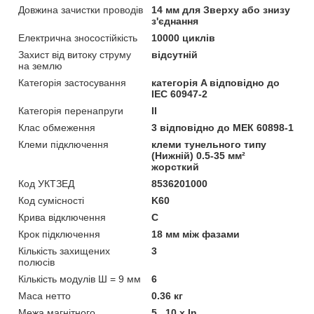
Довжина зачистки проводів
14 мм для Зверху або знизу
з'єднання
Електрична зносостійкість
10000 циклів
Захист від витоку струму
відсутній
на землю
Категорія застосування
категорія A відповідно до
IEC 60947-2
Категорія перенапруги
II
Клас обмеження
3 відповідно до МЕК 60898-1
Клеми підключення
клеми тунельного типу
(Нижній) 0.5-35 мм²
жорсткий
Код УКТЗЕД
8536201000
Код сумісності
K60
Крива відключення
C
Крок підключення
18 мм між фазами
Кількість захищених
3
полюсів
Кількість модулів Ш = 9 мм
6
Маса нетто
0.36 кг
Межа магнітного
5...10 x In