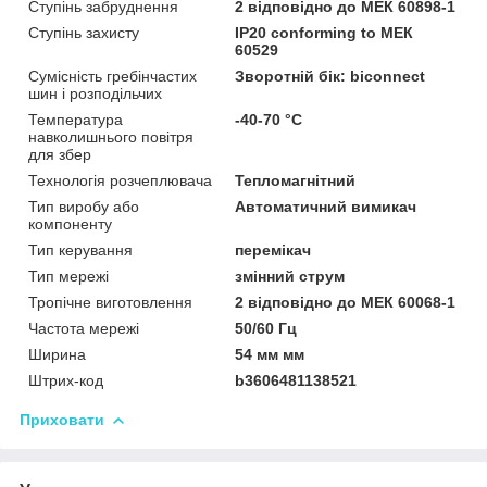
Ступінь забруднення
2 відповідно до МЕК 60898-1
Ступінь захисту
IP20 conforming to МЕК
60529
Сумісність гребінчастих
Зворотній бік: biconnect
шин і розподільчих
Температура
-40-70 °C
навколишнього повітря
для збер
Технологія розчеплювача
Тепломагнітний
Тип виробу або
Автоматичний вимикач
компоненту
Тип керування
перемікач
Тип мережі
змінний струм
Тропічне виготовлення
2 відповідно до МЕК 60068-1
Частота мережі
50/60 Гц
Ширина
54 мм мм
Штрих-код
b3606481138521
Приховати