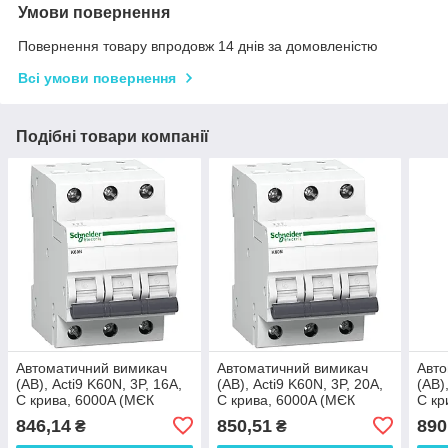
Умови повернення
Повернення товару впродовж 14 днів за домовленістю
Всі умови повернення
Подібні товари компанії
Автоматичний вимикач
Автоматичний вимикач
Авто
(АВ), Acti9 K60N, 3P, 16A,
(АВ), Acti9 K60N, 3P, 20A,
(АВ)
C крива, 6000A (МЄК
C крива, 6000A (МЄК
C кр
60898-1)
60898-1)
6089
846,14
850,51
890
₴
₴