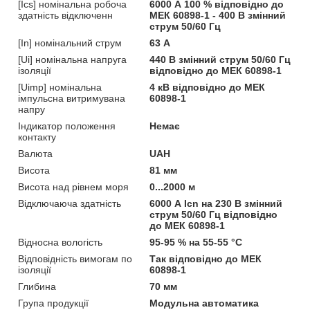
[Ics] номінальна робоча
6000 А 100 % відповідно до
здатність відключенн
МЕК 60898-1 - 400 В змінний
струм 50/60 Гц
[In] номінальний струм
63 А
[Ui] номінальна напруга
440 В змінний струм 50/60 Гц
ізоляції
відповідно до МЕК 60898-1
[Uimp] номінальна
4 кВ відповідно до МЕК
імпульсна витримувана
60898-1
напру
Індикатор положення
Немає
контакту
Валюта
UAH
Висота
81 мм
Висота над рівнем моря
0...2000 м
Відключаюча здатність
6000 А Icn на 230 В змінний
струм 50/60 Гц відповідно
до МЕК 60898-1
Відносна вологість
95-95 % на 55-55 °C
Відповідність вимогам по
Так відповідно до МЕК
ізоляції
60898-1
Глибина
70 мм
Група продукції
Модульна автоматика