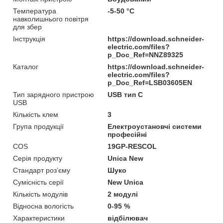
Температура
-5-50 °C
навколишнього повітря
для збер
Інструкція
https://download.schneider-
electric.com/files?
p_Doc_Ref=NNZ89325
Каталог
https://download.schneider-
electric.com/files?
p_Doc_Ref=LSB03605EN
Тип зарядного пристрою
USB тип C
USB
Кількість клем
3
Група продукції
Електроустановчі системи
професійні
COS
19GP-RESCOL
Серія продукту
Unica New
Стандарт роз’єму
Шуко
Сумісність серії
New Unica
Кількість модулів
2 модулі
Відносна вологість
0-95 %
Характеристики
відбілювач