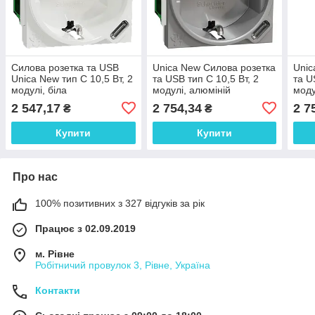
Силова розетка та USB
Unica New Силова розетка
Unic
Unica New тип С 10,5 Вт, 2
та USB тип С 10,5 Вт, 2
та U
модулі, біла
модулі, алюміній
моду
2 547,17
2 754,34
2 7
₴
₴
Купити
Купити
Про нас
100% позитивних з 327 відгуків за рік
Працює з 02.09.2019
м. Рівне
Робітничий провулок 3, Рівне, Україна
Контакти