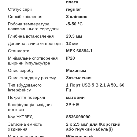
плата
Статус серії
regular
Спосіб кріплення
З кліпсою
Робоча температура
-5-50 °C
навколишнього середови
Глибина встановлення
29.3 мм
Довжина зачистки проводів
12 мм
Стандарти
МЕК 60884-1
Мінімальне спотворення
IP20
ширини імпульсу/тре
Опис виробу
Механізм
Опис стандарту роз'єму
Заземлення
Тип вбудованого
1 Порт USB 5 В 2.1 A 50...60
інтерфейсу
Гц
Покриття поверхні
матовий
Конфігурація вихідних
2P + E
полюсів
Код УКТЗЕД
8536699090
Затискна ємність
2 x 2.5 мм² для Жорсткий
з'єднання
або гнучкий кабель(і)
Монтаж пристрою
Вбудований