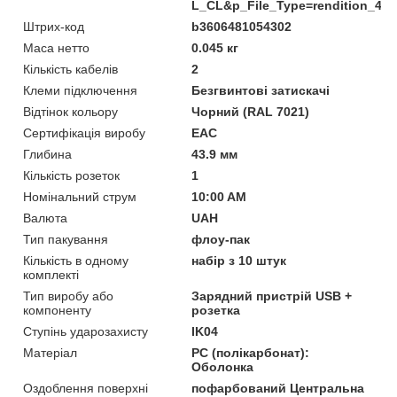
L_CL&p_File_Type=rendition_40
Штрих-код
b3606481054302
Маса нетто
0.045 кг
Кількість кабелів
2
Клеми підключення
Безгвинтові затискачі
Відтінок кольору
Чорний (RAL 7021)
Сертифікація виробу
EAC
Глибина
43.9 мм
Кількість розеток
1
Номінальний струм
10:00 AM
Валюта
UAH
Тип пакування
флоу-пак
Кількість в одному
набір з 10 штук
комплекті
Тип виробу або
Зарядний пристрій USB +
компоненту
розетка
Ступінь ударозахисту
IK04
Матеріал
PC (полікарбонат):
Оболонка
Оздоблення поверхні
пофарбований Центральна