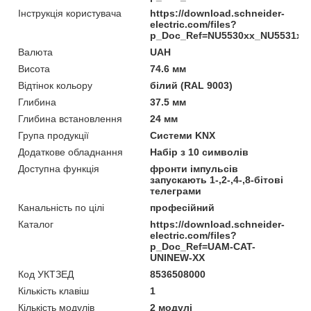
Інструкція користувача
https://download.schneider-
electric.com/files?
p_Doc_Ref=NU5530xx_NU5531x
Валюта
UAH
Висота
74.6 мм
Відтінок кольору
білий (RAL 9003)
Глибина
37.5 мм
Глибина встановлення
24 мм
Група продукції
Системи KNX
Додаткове обладнання
Набір з 10 символів
Доступна функція
фронти імпульсів
запускають 1-,2-,4-,8-бітові
телеграми
Канальність по цілі
професійний
Каталог
https://download.schneider-
electric.com/files?
p_Doc_Ref=UAM-CAT-
UNINEW-XX
Код УКТЗЕД
8536508000
Кількість клавіш
1
Кількість модулів
2 модулі