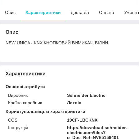
Опис
Характеристики
Доставка
Оплата
Умови 
Опис
NEW UNICA - KNX КНОПКОВИЙ ВИМИКАЧ, БІЛИЙ
Характеристики
Основні атрибути
Виробник
Schneider Electric
Країна виробник
Латвія
Користувальницькі характеристики
COS
19CF-LBCKNX
Інструкція
https://download.schneider-
electric.com/files?
p_Doc_Ref=NVE5158401