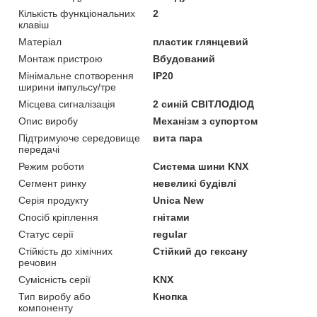
Кількість функціональних
2
клавіш
Матеріал
пластик глянцевий
Монтаж пристрою
Вбудований
Мінімальне спотворення
IP20
ширини імпульсу/тре
Місцева сигналізація
2 синій СВІТЛОДІОД
Опис виробу
Механізм з супортом
Підтримуюче середовище
вита пара
передачі
Режим роботи
Система шини KNX
Сегмент ринку
невеликі будівлі
Серія продукту
Unica New
Спосіб кріплення
гнітами
Статус серії
regular
Стійкість до хімічних
Стійкий до гексану
речовин
Сумісність серії
KNX
Тип виробу або
Кнопка
компоненту