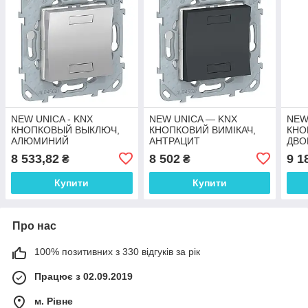
NEW UNICA - KNX
NEW UNICA — KNX
NEW
КНОПКОВЫЙ ВЫКЛЮЧ,
КНОПКОВИЙ ВИМІКАЧ,
КНО
АЛЮМИНИЙ
АНТРАЦИТ
ДВО
АЛ
8 533,82
8 502
9 1
₴
₴
Купити
Купити
Про нас
100% позитивних з 330 відгуків за рік
Працює з 02.09.2019
м. Рівне