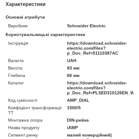
Характеристики
Основні атрибути
Виробник
Schneider Electric
Користувальницькі характеристики
Інструкція
https://download.schneider-
electric.com/files?
p_Doc_Ref=51110387AC
Валюта
UAH
Висота
83 мм
Глибина
66 мм
Каталог
https://download.schneider-
electric.com/files?
p_Doc_Ref=PLSED310126EN_We
Код сумісності
AMP_DIAL
Коефіцієнт трансформації
1500/5
ТТ
Монтажна опора
DIN-рейка
Назва продукту
iAMP
Сегмент ринку
малий комерційний|