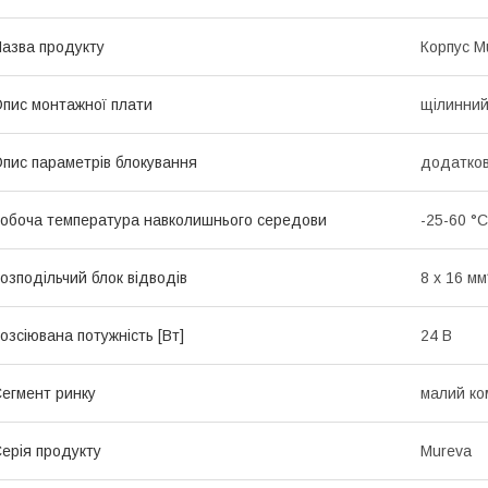
азва продукту
Корпус M
пис монтажної плати
щілинни
пис параметрів блокування
додатков
обоча температура навколишнього середови
-25-60 °C
озподільчий блок відводів
8 x 16 мм
озсіювана потужність [Вт]
24 В
егмент ринку
малий ко
ерія продукту
Mureva