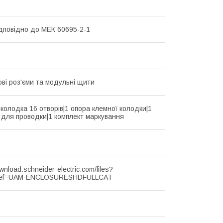
ідповідно до МЕК 60695-2-1
ві роз'єми та модульні щити
 колодка 16 отворів|1 опора клемної колодки|1
 для проводки|1 комплект маркування
ownload.schneider-electric.com/files?
ef=UAM-ENCLOSURESHDFULLCAT