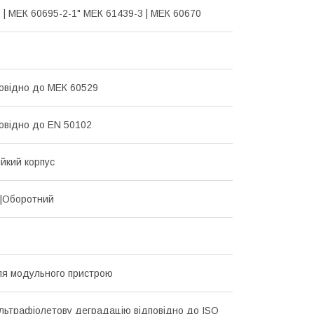
 | МЕК 60695-2-1" МЕК 61439-3 | МЕК 60670
повідно до МЕК 60529
повідно до EN 50102
ійкий корпус
|Оборотний
ля модульного пристрою
ультрафіолетову деградацію відповідно до ISO