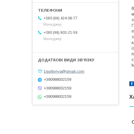
В
м
+380 (68) 424-08-77
з
Менеджер
П
п
+380 (98) 803-21-59
з
Менеджер
к
і
п
с
М
1gurtivnya@gmail.com
+380988032159
+380988032159
Х
+380988032159