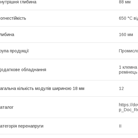
нутрішня глибина
88 мм
огнестійкість
650 °C в
либина
160 мм
рупа продукції
Промисло
1 клемна
одаткове обладнання
ремінець
агальна кількість модулів шириною 18 мм
12
https://d
аталог
p_Doc_R
атегорія перенапруги
II