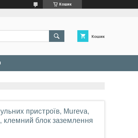
Кошик
Кошик
И
льних пристроїв, Mureva,
, клемний блок заземлення