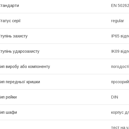
Стандарти
EN 50262
татус серії
regular
тупінь захисту
IP65 від
тупінь ударозахисту
IK09 від
ип виробу або компоненту
погодост
ип передньої кришки
прозорий
ип рейки
DIN
Тип шафи
корпус д
тест на 