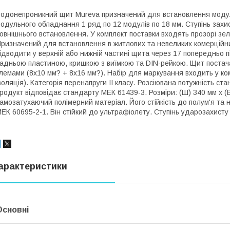
одонепроникний щит Mureva призначений для встановлення модул
одульного обладнання 1 ряд по 12 модулів по 18 мм. Ступінь захи
овнішнього встановлення. У комплект поставки входять прозорі зелен
ризначений для встановлення в житлових та невеликих комерційних
ідводити у верхній або нижній частині щита через 17 попередньо
адньою пластиною, кришкою з виїмкою та DIN-рейкою. Щит постача
лемами (8x10 мм? + 8x16 мм?). Набір для маркування входить у комп
золяція). Категорія перенапруги II класу. Розсіювана потужність ст
родукт відповідає стандарту МЕК 61439-3. Розміри: (Ш) 340 мм x (В
амозатухаючий полімерний матеріал. Його стійкість до полум'я та 
ЕК 60695-2-1. Він стійкий до ультрафіолету. Ступінь ударозахисту
арактеристики
Основні