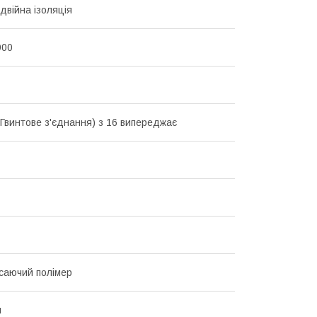
одвійна ізоляція
900
(Гвинтове з'єднання) з 16 випереджає
саючий полімер
я