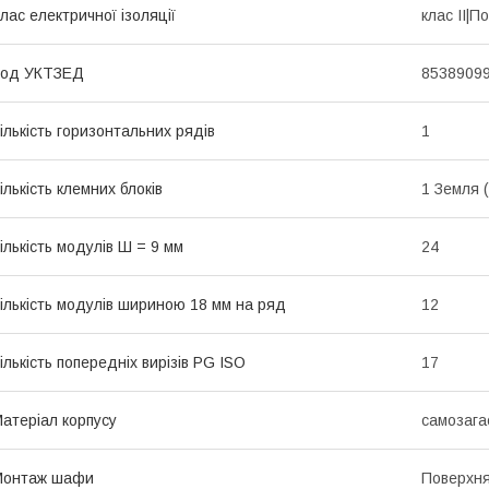
лас електричної ізоляції
клас II|П
Код УКТЗЕД
8538909
ількість горизонтальних рядів
1
ількість клемних блоків
1 Земля 
ількість модулів Ш = 9 мм
24
ількість модулів шириною 18 мм на ряд
12
ількість попередніх вирізів PG ISO
17
атеріал корпусу
самозага
Монтаж шафи
Поверхн