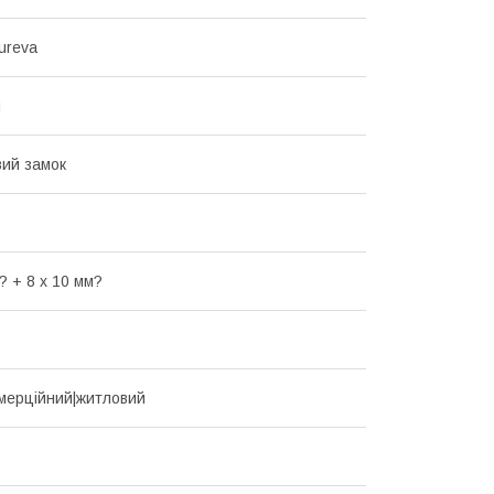
ureva
й
ий замок
? + 8 x 10 мм?
мерційний|житловий