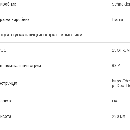
иробник
Schneider
раїна виробник
Італія
Користувальницькі характеристики
COS
19GP-S
In] номінальний струм
63 А
https://d
нструкція
p_Doc_R
Валюта
UAH
исота
280 мм