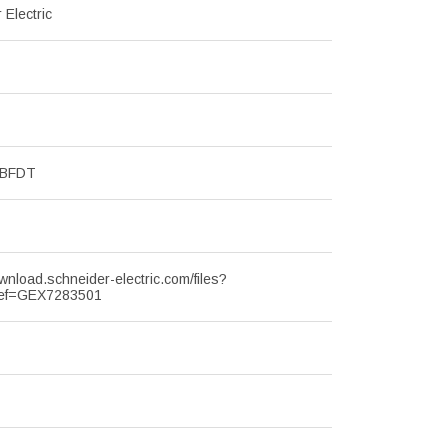
 Electric
MBFDT
ownload.schneider-electric.com/files?
ef=GEX7283501