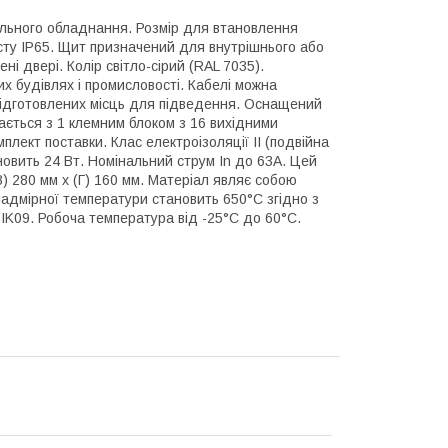
ьного обладнання. Розмір для втановлення
сту IP65. Щит призначений для внутрішнього або
і двері. Колір світло-сірий (RAL 7035).
 будівлях і промисловості. Кабелі можна
 підготовлених місць для підведення. Оснащений
ється з 1 клемним блоком з 16 вихідними
лект поставки. Клас електроізоляції II (подвійна
ановить 24 Вт. Номінальний струм In до 63А. Цей
) 280 мм x (Г) 160 мм. Матеріал являє собою
надмірної температури становить 650°C згідно з
 IK09. Робоча температура від -25°C до 60°C.