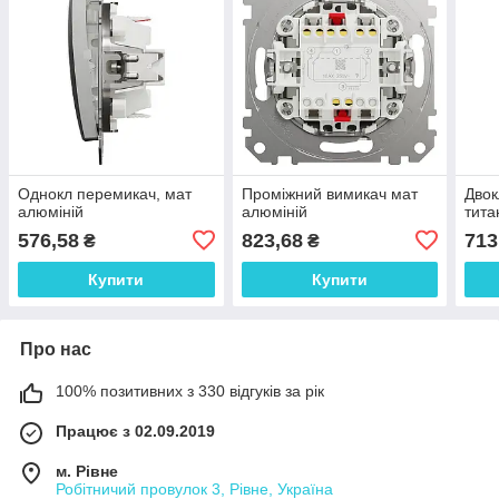
Однокл перемикач, мат
Проміжний вимикач мат
Двок
алюміній
алюміній
тита
576,58
823,68
713
₴
₴
Купити
Купити
Про нас
100% позитивних з 330 відгуків за рік
Працює з 02.09.2019
м. Рівне
Робітничий провулок 3, Рівне, Україна