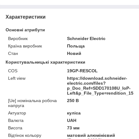
Характеристики
Основні атрибути
Виробник
Schneider Electric
Країна виробник
Польща
Стан
Новий
Користувальницькі характеристики
COS
19GP-RESCOL
Left view
https://download.schneider-
electric.com/files?
p_Doc_Ref=SDD170108U_IoP-
Left&p_File_Type=rendition_1500
[Ue] номінальна робоча
250 В
напруга
Актуатор
куліса
Валюта
UAH
Висота
73 мм
Відтінок кольору
матовий алюмінієвий