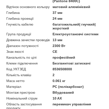
(Pantone 8400C)
Відтінок основного кольору
матовий алюмінієвий
Глибина
37 мм
Глибина проекції
24 мм
Гнучкість кабелю
багатожильний| гнучкий|
жорсткий
Група продукції
Електроустановчі системи
Довжина зачистки проводів
13 мм
Діапазон потужності
2300 Вт
Знак якості
CE
Канальність по цілі
професійний
Клеми підключення
Безгвинтові затискачі
Код УКТЗЕД
8536508000
Кількість клавіш
2
Маса нетто
0.061 кг
Матеріал
PC (полікарбонат)
Монтаж пристрою
Вбудований
Номінальний струм
10 AX
Область застосування
перемикач управління
продукту