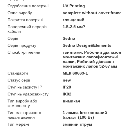
Оздоблення поверхні
UV Printing
Опис виробу
complete without cover frame
Покриття поверхні
глянцевий
Поперечний переріз
1.5-2.5 мм?
кабеля
Серія
Sedna
Серія продукту
Sedna Design&Elements
Спосіб кріплення
гвинтами, Робочий діапазон
монтажних лапок|монтажні
лапки, Робочий діапазон
монтажних лапок 52-67 мм
Стандарти
МЕК 60669-1
Статус серії
new
Ступінь захисту IP
IP20
Ступінь ударозахисту
IK02
Тип виробу або
вимикач
компоненту
Тип електричного
1 лампа Інтегрований
навантаження
баласт (100 Вт)
Тип мережі
змінний струм