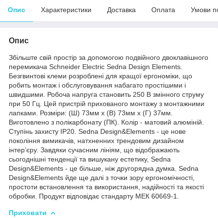
Опис
Характеристики
Доставка
Оплата
Умови п
Опис
Збільште свій простір за допомогою подвійного двоклавішного
перемикача Schneider Electric Sedna Design Elements.
Безгвинтові клеми розроблені для кращої ергономіки, що
робить монтаж і обслуговування набагато простішими і
швидшими. Робоча напруга становить 250 В змінного струму
при 50 Гц. Цей пристрій прихованого монтажу з монтажними
лапками. Розміри: (Ш) 73мм х (В) 73мм х (Г) 37мм.
Виготовлено з полікарбонату (ПК). Колір - матовий алюміній.
Ступінь захисту IP20. Sedna Design&Elements - це нове
покоління вимикачів, натхненних трендовим дизайном
інтер’єру. Завдяки сучасним лініям, що відображають
сьогоднішні тенденції та вишукану естетику, Sedna
Design&Elements - це більше, ніж другорядна думка. Sedna
Design&Elements йде ще далі з точки зору ергономічності,
простоти встановлення та використання, надійності та якості
обробки. Продукт відповідає стандарту МЕК 60669-1.
Приховати