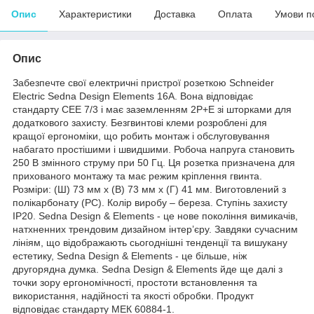
Опис
Характеристики
Доставка
Оплата
Умови п
Опис
Забезпечте свої електричні пристрої розеткою Schneider
Electric Sedna Design Elements 16A. Вона відповідає
стандарту CEE 7/3 і має заземленням 2P+E зі шторками для
додаткового захисту. Безгвинтові клеми розроблені для
кращої ергономіки, що робить монтаж і обслуговування
набагато простішими і швидшими. Робоча напруга становить
250 В змінного струму при 50 Гц. Ця розетка призначена для
прихованого монтажу та має режим кріплення гвинта.
Розміри: (Ш) 73 мм х (В) 73 мм х (Г) 41 мм. Виготовлений з
полікарбонату (PC). Колір виробу – береза. Ступінь захисту
IP20. Sedna Design & Elements - це нове покоління вимикачів,
натхненних трендовим дизайном інтер’єру. Завдяки сучасним
лініям, що відображають сьогоднішні тенденції та вишукану
естетику, Sedna Design & Elements - це більше, ніж
другорядна думка. Sedna Design & Elements йде ще далі з
точки зору ергономічності, простоти встановлення та
використання, надійності та якості обробки. Продукт
відповідає стандарту МЕК 60884-1.