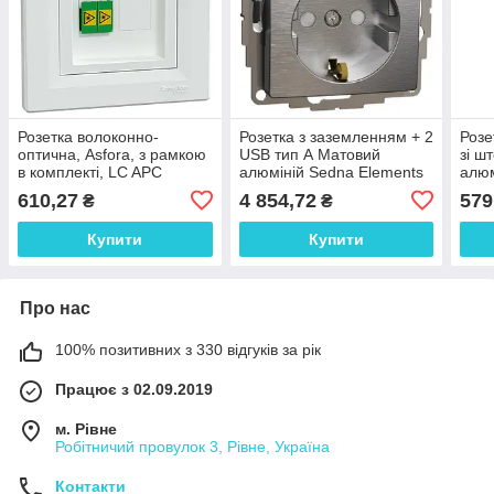
Розетка волоконно-
Розетка з заземленням + 2
Розе
оптична, Asfora, з рамкою
USB тип А Матовий
зі ш
в комплекті, LC APC
алюміній Sedna Elements
алюм
дуплекс, біла
610,27
4 854,72
579
₴
₴
Купити
Купити
Про нас
100% позитивних з 330 відгуків за рік
Працює з 02.09.2019
м. Рівне
Робітничий провулок 3, Рівне, Україна
Контакти