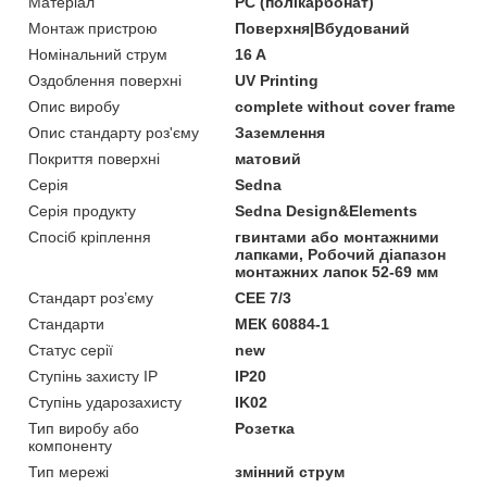
Матеріал
PC (полікарбонат)
Монтаж пристрою
Поверхня|Вбудований
Номінальний струм
16 A
Оздоблення поверхні
UV Printing
Опис виробу
complete without cover frame
Опис стандарту роз'єму
Заземлення
Покриття поверхні
матовий
Серія
Sedna
Серія продукту
Sedna Design&Elements
Спосіб кріплення
гвинтами або монтажними
лапками, Робочий діапазон
монтажних лапок 52-69 мм
Стандарт роз’єму
CEE 7/3
Стандарти
МЕК 60884-1
Статус серії
new
Ступінь захисту IP
IP20
Ступінь ударозахисту
IK02
Тип виробу або
Розетка
компоненту
Тип мережі
змінний струм