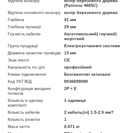
Відтінок кольору
колір березового дерева
(Pantone 4685C)
Відтінок основного кольору
колір березового дерева
Глибина
41 мм
Глибина проекції
29 мм
Гнучкість кабелю
багатожильний| гнучкий|
жорсткий
Група продукції
Електроустановчі системи
Довжина зачистки проводів
13 мм
Знак якості
CE
Канальність по цілі
професійний
Клеми підключення
Безгвинтові затискачі
Код УКТЗЕД
8536699090
Конфігурація вихідних
2P + E
полюсів
Кількість в одному
1 одиниця
комплекті
Кількість кабелів
2 кабель(лі) 1.5-2.5 мм?
Кількість розеток
1
Маса нетто
0.071 кг