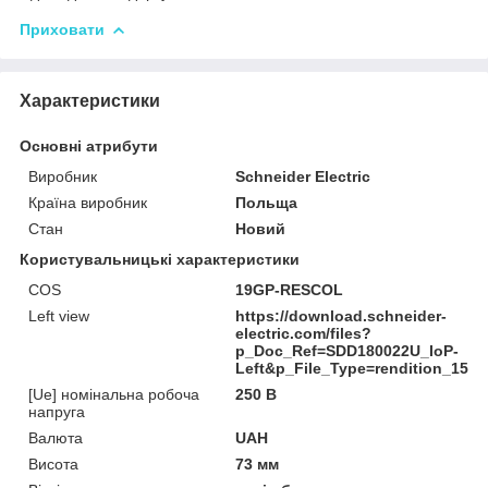
Приховати
Характеристики
Основні атрибути
Виробник
Schneider Electric
Країна виробник
Польща
Стан
Новий
Користувальницькі характеристики
COS
19GP-RESCOL
Left view
https://download.schneider-
electric.com/files?
p_Doc_Ref=SDD180022U_IoP-
Left&p_File_Type=rendition_1500
[Ue] номінальна робоча
250 В
напруга
Валюта
UAH
Висота
73 мм