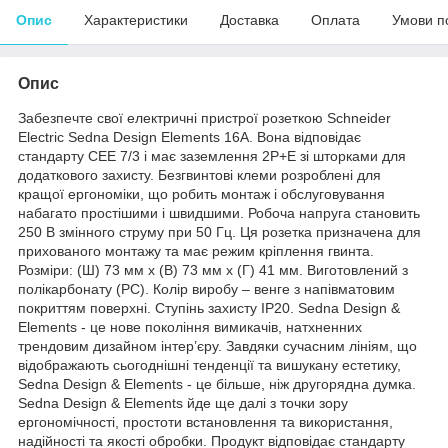
Опис
Характеристики
Доставка
Оплата
Умови п
Опис
Забезпечте свої електричні пристрої розеткою Schneider
Electric Sedna Design Elements 16A. Вона відповідає
стандарту CEE 7/3 і має заземлення 2P+E зі шторками для
додаткового захисту. Безгвинтові клеми розроблені для
кращої ергономіки, що робить монтаж і обслуговування
набагато простішими і швидшими. Робоча напруга становить
250 В змінного струму при 50 Гц. Ця розетка призначена для
прихованого монтажу та має режим кріплення гвинта.
Розміри: (Ш) 73 мм х (В) 73 мм х (Г) 41 мм. Виготовлений з
полікарбонату (PC). Колір виробу – венге з напівматовим
покриттям поверхні. Ступінь захисту IP20. Sedna Design &
Elements - це нове покоління вимикачів, натхненних
трендовим дизайном інтер’єру. Завдяки сучасним лініям, що
відображають сьогоднішні тенденції та вишукану естетику,
Sedna Design & Elements - це більше, ніж другорядна думка.
Sedna Design & Elements йде ще далі з точки зору
ергономічності, простоти встановлення та використання,
надійності та якості обробки. Продукт відповідає стандарту