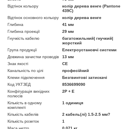
Відтінок кольору
колір дерева венге (Pantone
439C)
Відтінок основного кольору
колір дерева венге
Глибина
41 мм
Глибина проекції
29 мм
Гнучкість кабелю
багатожильний| гнучкий|
жорсткий
Група продукції
Електроустановчі системи
Довжина зачистки проводів
13 мм
Знак якості
CE
Канальність по цілі
професійний
Клеми підключення
Безгвинтові затискачі
Код УКТЗЕД
8536699090
Конфігурація вихідних
2P + E
полюсів
Кількість в одному
1 одиниця
комплекті
Кількість кабелів
2 кабель(лі) 1.5-2.5 мм?
Кількість розеток
1
Маса нетто
0.071 кг