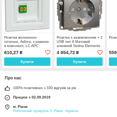
Розетка волоконно-
Розетка з заземленням + 2
Розе
оптична, Asfora, з рамкою
USB тип А Матовий
в комплекті, LC APC
алюміній Sedna Elements
дуплекс, біла
610,27
4 854,72
559
₴
₴
Купити
Купити
Про нас
100% позитивних з 330 відгуків за рік
Працює з 02.09.2019
м. Рівне
Робітничий провулок 3, Рівне, Україна