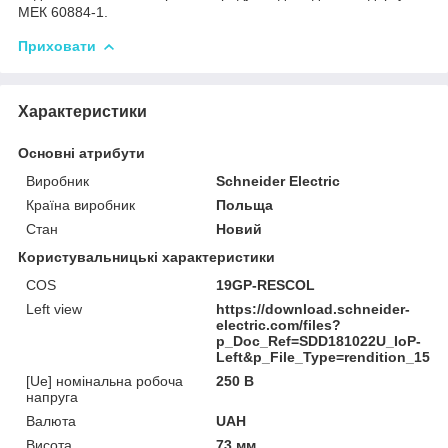
МЕК 60884-1.
Приховати
Характеристики
Основні атрибути
Виробник
Schneider Electric
Країна виробник
Польща
Стан
Новий
Користувальницькі характеристики
COS
19GP-RESCOL
Left view
https://download.schneider-
electric.com/files?
p_Doc_Ref=SDD181022U_IoP-
Left&p_File_Type=rendition_1500
[Ue] номінальна робоча
250 В
напруга
Валюта
UAH
Висота
73 мм