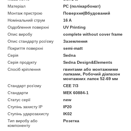
Матеріал
PC (полікарбонат)
Монтаж пристрою
Поверхня|Вбудований
Номінальний струм
16 A
Оздоблення поверхні
UV Printing
Опис виробу
complete without cover frame
Опис стандарту роз'єму
Заземлення
Покриття поверхні
semi-matt
Серія
Sedna
Серія продукту
Sedna Design&Elements
Спосіб кріплення
гвинтами або монтажними
лапками, Робочий діапазон
монтажних лапок 52-69 мм
Стандарт роз’єму
CEE 7/3
Стандарти
МЕК 60884-1
Статус серії
new
Ступінь захисту IP
IP20
Ступінь ударозахисту
IK02
Тип виробу або
Розетка
компоненту