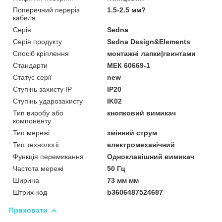
Поперечний переріз
1.5-2.5 мм?
кабеля
Серія
Sedna
Серія продукту
Sedna Design&Elements
Спосіб кріплення
монтажні лапки|гвинтами
Стандарти
МЕК 60669-1
Статус серії
new
Ступінь захисту IP
IP20
Ступінь ударозахисту
IK02
Тип виробу або
кнопковий вимикач
компоненту
Тип мережі
змінний струм
Тип технології
електромеханічний
Функція перемикання
Одноклавішний вимикач
Частота мережі
50 Гц
Ширина
73 мм мм
Штрих-код
b3606487524687
Приховати