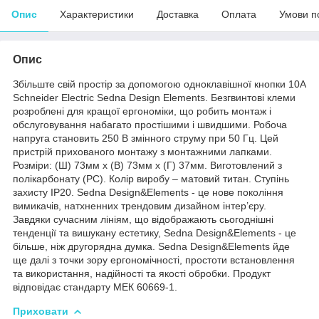
Опис
Характеристики
Доставка
Оплата
Умови п
Опис
Збільште свій простір за допомогою одноклавішної кнопки 10А
Schneider Electric Sedna Design Elements. Безгвинтові клеми
розроблені для кращої ергономіки, що робить монтаж і
обслуговування набагато простішими і швидшими. Робоча
напруга становить 250 В змінного струму при 50 Гц. Цей
пристрій прихованого монтажу з монтажними лапками.
Розміри: (Ш) 73мм х (В) 73мм х (Г) 37мм. Виготовлений з
полікарбонату (PC). Колір виробу – матовий титан. Ступінь
захисту IP20. Sedna Design&Elements - це нове покоління
вимикачів, натхненних трендовим дизайном інтер’єру.
Завдяки сучасним лініям, що відображають сьогоднішні
тенденції та вишукану естетику, Sedna Design&Elements - це
більше, ніж другорядна думка. Sedna Design&Elements йде
ще далі з точки зору ергономічності, простоти встановлення
та використання, надійності та якості обробки. Продукт
відповідає стандарту МЕК 60669-1.
Приховати