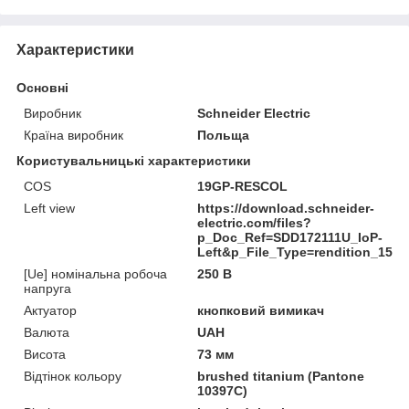
Характеристики
Основні
Виробник
Schneider Electric
Країна виробник
Польща
Користувальницькі характеристики
COS
19GP-RESCOL
Left view
https://download.schneider-
electric.com/files?
p_Doc_Ref=SDD172111U_IoP-
Left&p_File_Type=rendition_1500
[Ue] номінальна робоча
250 В
напруга
Актуатор
кнопковий вимикач
Валюта
UAH
Висота
73 мм
Відтінок кольору
brushed titanium (Pantone
10397C)