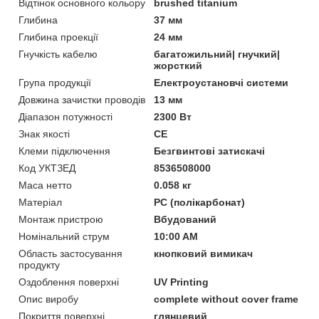
Відтінок основного кольору
brushed titanium
Глибина
37 мм
Глибина проекції
24 мм
Гнучкість кабелю
багатожильний| гнучкий|
жорсткий
Група продукції
Електроустановчі системи
Довжина зачистки проводів
13 мм
Діапазон потужності
2300 Вт
Знак якості
CE
Клеми підключення
Безгвинтові затискачі
Код УКТЗЕД
8536508000
Маса нетто
0.058 кг
Матеріал
PC (полікарбонат)
Монтаж пристрою
Вбудований
Номінальний струм
10:00 AM
Область застосування
кнопковий вимикач
продукту
Оздоблення поверхні
UV Printing
Опис виробу
complete without cover frame
Покриття поверхні
глянцевий