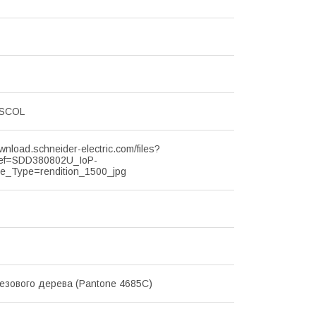
SCOL
ownload.schneider-electric.com/files?
ef=SDD380802U_IoP-
le_Type=rendition_1500_jpg
резового дерева (Pantone 4685C)