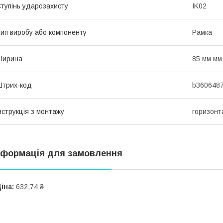
тупінь ударозахисту
IK02
ип виробу або компоненту
Рамка
Ширина
85 мм мм
трих-код
b360648
нструкція з монтажу
горизонт
нформація для замовлення
іна:
632,74 ₴