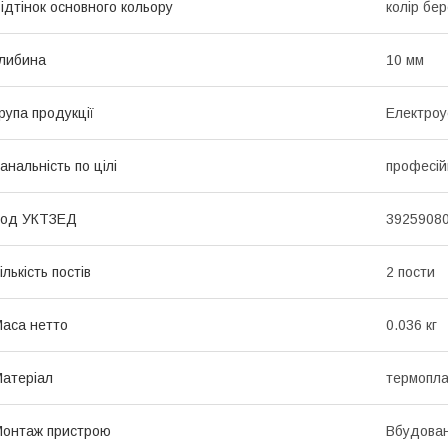
ідтінок основного кольору
колір бе
либина
10 мм
рупа продукції
Електроу
анальність по цілі
професій
Код УКТЗЕД
3925908
ількість постів
2 пости
аса нетто
0.036 кг
атеріал
термопла
онтаж пристрою
Вбудова