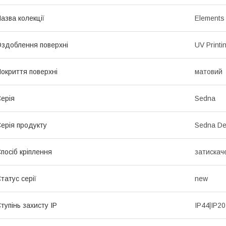
азва колекції
Elements
здоблення поверхні
UV Printi
окриття поверхні
матовий
ерія
Sedna
ерія продукту
Sedna De
посіб кріплення
затискач
татус серії
new
тупінь захисту IP
IP44|IP20