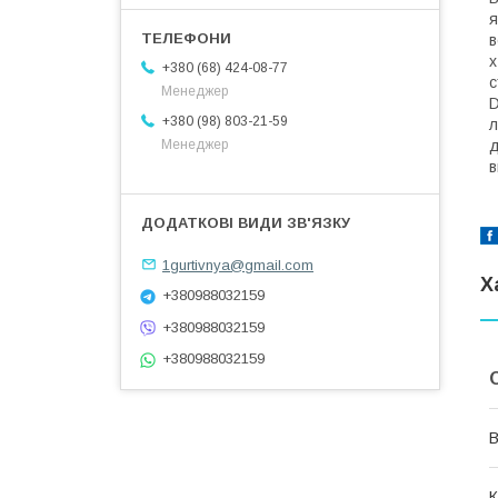
я
в
х
+380 (68) 424-08-77
с
Менеджер
D
+380 (98) 803-21-59
л
д
Менеджер
в
1gurtivnya@gmail.com
Х
+380988032159
+380988032159
+380988032159
В
К