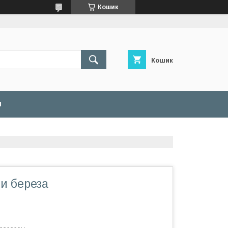
Кошик
Кошик
И
и береза