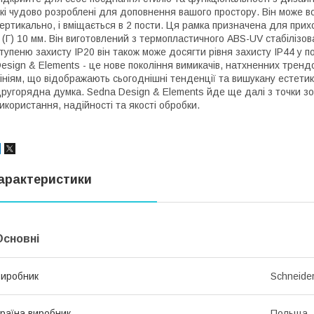
кі чудово розроблені для доповнення вашого простору. Він може в
ертикально, і вміщається в 2 пости. Ця рамка призначена для прихо
 (Г) 10 мм. Він виготовлений з термопластичного ABS-UV стабілізов
тупеню захисту IP20 він також може досягти рівня захисту IP44 у 
esign & Elements - це нове покоління вимикачів, натхненних трен
ініям, що відображають сьогоднішні тенденції та вишукану естетику
ругорядна думка. Sedna Design & Elements йде ще далі з точки зо
икористання, надійності та якості обробки.
арактеристики
Основні
иробник
Schneider
раїна виробник
Польща