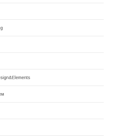
ng
sign&Elements
ем