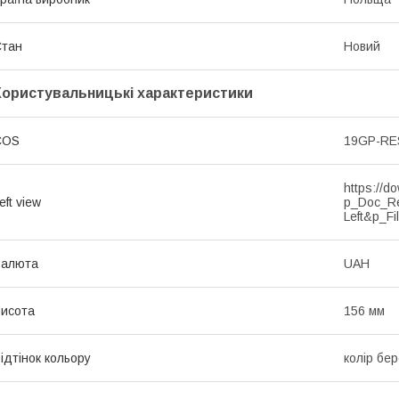
Стан
Новий
Користувальницькі характеристики
COS
19GP-RE
https://d
eft view
p_Doc_R
Left&p_Fi
Валюта
UAH
исота
156 мм
ідтінок кольору
колір бе