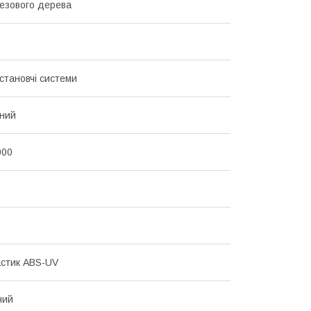
резового дерева
становчі системи
ний
000
стик ABS-UV
ний