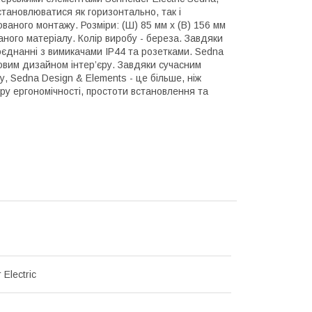
становлюватися як горизонтально, так і
ваного монтажу. Розміри: (Ш) 85 мм х (В) 156 мм
аного матеріалу. Колір виробу - береза. Завдяки
поєднанні з вимикачами IP44 та розетками. Sedna
довим дизайном інтер’єру. Завдяки сучасним
, Sedna Design & Elements - це більше, ніж
ру ергономічності, простоти встановлення та
 Electric