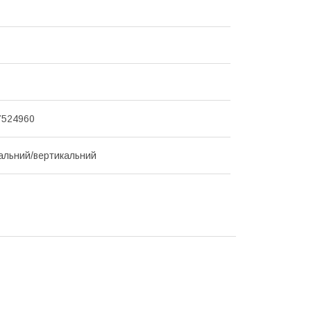
7524960
альний/вертикальний