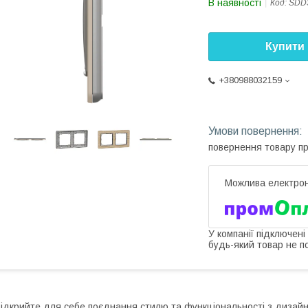
В наявності
Код:
SDD
Купити
+380988032159
повернення товару п
У компанії підключені
будь-який товар не п
ідкрийте для себе поєднання стилю та функціональності з дизайн