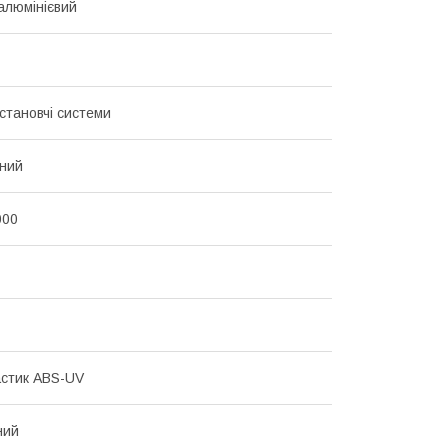
алюмінієвий
становчі системи
ний
000
стик ABS-UV
ний