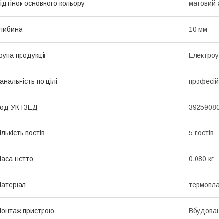
ідтінок основного кольору
матовий 
либина
10 мм
рупа продукції
Електроу
анальність по цілі
професій
Код УКТЗЕД
3925908
ількість постів
5 постів
аса нетто
0.080 кг
атеріал
термопла
онтаж пристрою
Вбудова