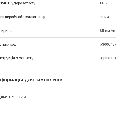
тупінь ударозахисту
IK02
ип виробу або компоненту
Рамка
Ширина
85 мм мм
трих-код
b360648
нструкція з монтажу
горизонт
нформація для замовлення
іна:
1 455,17 ₴