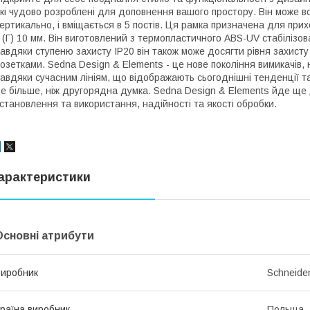
кі чудово розроблені для доповнення вашого простору. Він може в
ертикально, і вміщається в 5 постів. Ця рамка призначена для прих
 (Г) 10 мм. Він виготовлений з термопластичного ABS-UV стабілізов
авдяки ступеню захисту IP20 він також може досягти рівня захисту
озетками. Sedna Design & Elements - це нове покоління вимикачів,
авдяки сучасним лініям, що відображають сьогоднішні тенденції та
е більше, ніж другорядна думка. Sedna Design & Elements йде ще д
становлення та використання, надійності та якості обробки.
арактеристики
Основні атрибути
иробник
Schneider
раїна виробник
Польща