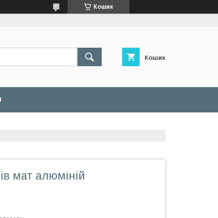
Кошик
Кошик
И
ів мат алюміній