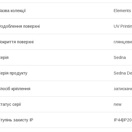
азва колекції
Elements
здоблення поверхні
UV Printi
окриття поверхні
глянцеви
ерія
Sedna
ерія продукту
Sedna De
посіб кріплення
затискач
татус серії
new
тупінь захисту IP
IP44|IP20