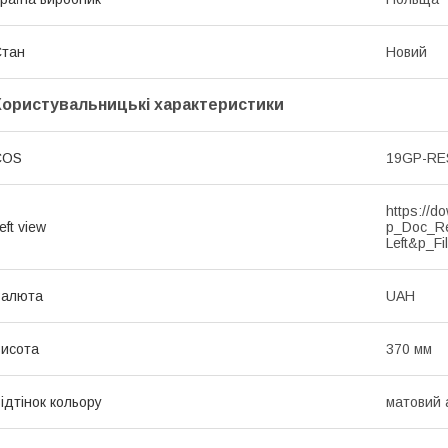
Стан
Новий
Користувальницькі характеристики
COS
19GP-RE
https://d
eft view
p_Doc_R
Left&p_Fi
Валюта
UAH
исота
370 мм
ідтінок кольору
матовий 