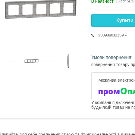
В наявності
Код:
SDD
Купити
+380988032159
повернення товару п
У компанії підключені
будь-який товар не п
ідкрийте для себе поєднання стилю та функціональності з дизайн