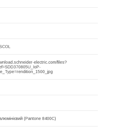
SCOL
ownload.schneider-electric.com/files?
ef=SDD370805U_IoP-
le_Type=rendition_1500_jpg
алюмінієвий (Pantone 8400C)