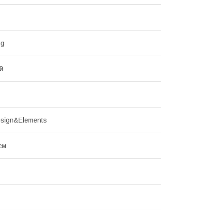
ng
й
sign&Elements
ем