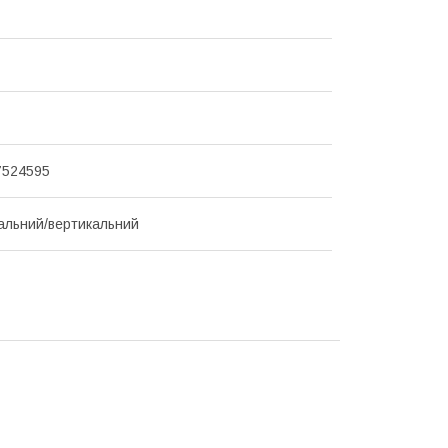
7524595
альний/вертикальний