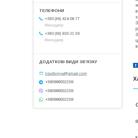
я
в
х
+380 (68) 424-08-77
З
Менеджер
р
+380 (98) 803-21-59
З
ц
Менеджер
в
1gurtivnya@gmail.com
Х
+380988032159
+380988032159
+380988032159
В
К