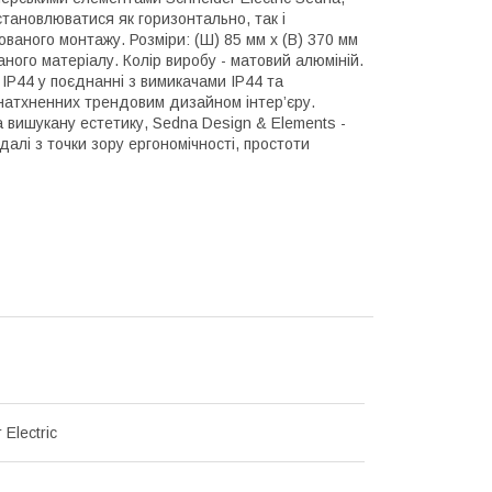
становлюватися як горизонтально, так і
ованого монтажу. Розміри: (Ш) 85 мм х (В) 370 мм
аного матеріалу. Колір виробу - матовий алюміній.
 IP44 у поєднанні з вимикачами IP44 та
 натхненних трендовим дизайном інтер’єру.
 вишукану естетику, Sedna Design & Elements -
алі з точки зору ергономічності, простоти
 Electric